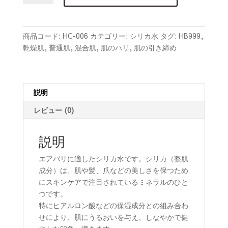
チ
ィ
ン
商品コード:
HC-006
カテゴリー:
シリカ水
タグ:
HB999
,
グ
乾燥肌
,
普通肌
,
混合肌
,
肌のハリ
,
肌の引き締め
Si
ウ
ォ
ー
説明
タ
レビュー (0)
ー
300ml
説明
個
エアバリに適したシリカ水です。シリカ（整肌
成分）は、肌や髪、爪などの美しさを保つため
にスキンケアで注目されているミネラルのひと
つです。
特にヒアルロン酸などの保湿成分との組み合わ
せにより、肌にうるおいを与え、しなやかで健