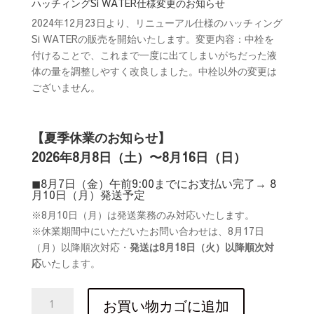
ハッチィングSi WATER仕様変更のお知らせ
2024年12月23日より、リニューアル仕様のハッチィング
Si WATERの販売を開始いたします。変更内容：中栓を
付けることで、これまで一度に出てしまいがちだった液
体の量を調整しやすく改良しました。中栓以外の変更は
ございません。
【夏季休業のお知らせ】
2026年8月8日（土）〜8月16日（日）
◼︎8
月
7
日（金）午前
9:00
までにお支払い完了
→ 8
月
10
日（月）発送予定
※8
月
10
日（月）は発送業務のみ対応いたします。
※
休業期間中にいただいたお問い合わせは、
8
月
17
日
（月）以降順次対応・
発送は
8
月
18
日（火）以降順次対
応
いたします。
ハ
お買い物カゴに追加
ッ