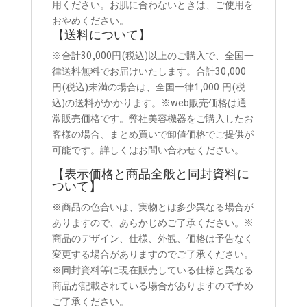
用ください。お肌に合わないときは、ご使用を
おやめください。
【送料について】
※合計
30,000
円
(
税込
)
以上のご購入で、全国一
律送料無料でお届けいたします。合計
30,000
円
(
税込
)
未満の場合は、全国一律
1,000
円
(
税
込
)
の送料がかかります。※web販売価格は通
常販売価格です。弊社美容機器をご購入したお
客様の場合、まとめ買いで卸値価格でご提供が
可能です。詳しくはお問い合わせください。
【表示価格と商品全般と同封資料に
ついて】
※商品の色合いは、実物とは多少異なる場合が
ありますので、あらかじめご了承ください。
※
商品のデザイン、仕様、外観、価格は予告なく
変更する場合がありますのでご了承ください。
※同封資料等に現在販売している仕様と異なる
商品が記載されている場合がありますので予め
ご了承ください。