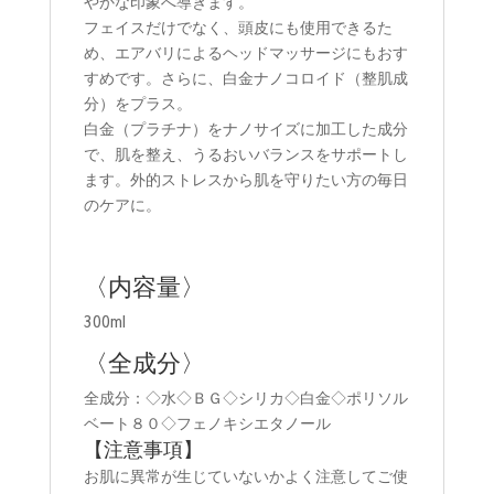
やかな印象へ導きます。
フェイスだけでなく、頭皮にも使用できるた
め、エアバリによるヘッドマッサージにもおす
すめです。さらに、白金ナノコロイド（整肌成
分）をプラス。
白金（プラチナ）をナノサイズに加工した成分
で、肌を整え、うるおいバランスをサポートし
ます。外的ストレスから肌を守りたい方の毎日
のケアに。
〈内容量〉
300ml
〈全成分〉
全成分：◇水◇ＢＧ◇シリカ◇白金◇ポリソル
ベート８０◇フェノキシエタノール
【注意事項】
お肌に異常が生じていないかよく注意してご使