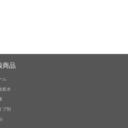
扱商品
ーム
化粧水
液
イプ別
別