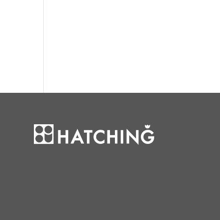
個
品
商
の
品
商
品