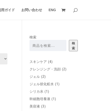
利用ガイド
お問い合わせ
ENG
検索
検
索
4
スキンケア
4
個
2
クレンジング・洗顔
2
の
個
2
ジェル
2
商
の
個
1
ジェル状化粧水
1
品
商
の
個
1
シリカ水
1
品
商
の
個
1
幹細胞培養液
1
品
商
の
個
3
美容液
3
品
商
の